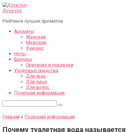
Перейти
к
Духи.топ
контенту
Рейтинги лучших ароматов
Ароматы
Женские
Мужские
Унисекс
Ноты
Бренды
Оригинал и подделка
Уходовые средства
Для тела
Для лица
Для волос
Полезная информация
Поиск:
Главная
»
Полезная информация
Почему туалетная вода называется