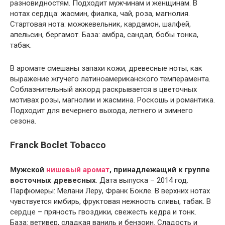
разновидностям. Подходит мужчинам и женщинам. В
нотах сердца: жасмин, фиалка, чай, роза, магнолия.
Стартовая нота: можжевельник, кардамон, шалфей,
апельсин, бергамот. База: амбра, сандал, бобы тонка,
табак.
В аромате смешаны запахи кожи, древесные ноты, как
выражение жгучего латиноамериканского темперамента.
Соблазнительный аккорд раскрывается в цветочных
мотивах розы, магнолии и жасмина. Роскошь и романтика.
Подходит для вечернего выхода, летнего и зимнего
сезона.
Franck Boclet Tobacco
Мужской
нишевый аромат
, принадлежащий к группе
восточных древесных
. Дата выпуска – 2014 год.
Парфюмеры: Мелани Леру, Франк Бокле. В верхних нотах
чувствуется имбирь, фруктовая нежность сливы, табак. В
сердце – пряность гвоздики, свежесть кедра и тонк.
База: ветивер, сладкая ваниль и бензоин. Сладость и