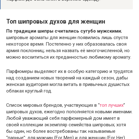
Топ шипровых духов для женщин
По традиции шипры считались сугубо мужскими
;
шипровые ароматы для женщин появились лишь спустя
некоторое время. Постепенно у них образовалась своя
армия поклонниц; нельзя назвать её многочисленной, но
можно восхититься их преданностью любимому аромату.
Парфюмеры выделяют их в особую категорию и трудятся
над созданием новых творений на каждый сезон, дабы
женская аудитория могла витать в привычных душистых
облаках круглый год.
Список мировых брендов, участвующих в “
топ лучших
”
шипровых духов, ежегодно пополняется новыми именами.
Любой уважающий себя парфюмерный дом имеет в
своей коллекции экземпляр семейства шипровых; хотя
бы один, но более востребованы так называемые
“парные”: для мужчин (For Men) и для женщин (For Her).