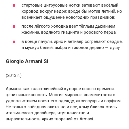
стартовые цитрусовые нотки затевают весёлый
хоровод вокруг кедра: вроде бы мотив летний, но
возникает ощущение новогодних праздников;
после лёгкого холодка веет тёплым дыханием
жасмина, водяного гиацинта и розового перца;
в конце пачули, ирис и ветивер согревают сердце,
а мускус белый, амбра и тиковое дерево — душу.
Giorgio Armani Si
(2013 г.)
Армани, как талантливейший кутюрье своего времени,
ценит изысканность. Многие мировые знаменитости с
удовольствием носят его одежду, аксессуары и парфюм.
Не только звёздная элита, но и все, кому близок стиль
итальянского дизайнера, чтут качество и
выразительность ярких творений от Armani.