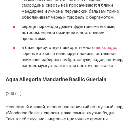
смородина; сквозь неё просачиваются блики
мандарина и лимона; перуанский бальзам томно
обволакивает чёрный трюфель с бергамотом;
сердце пирамиды дышит фруктовыми нотами,
лотосом, чёрной орхидеей и восточными
пряностями;
в базе присутствует аккорд тёмного
шоколада
,
горечь которого нивелирует ваниль, остальное
внимание забирают амбра, пачули, ладан, ветивер,
сандал, мускус: настоящая восточная сказка.
Aqua Allegoria Mandarine Basilic Guerlain
(2007 г.)
Невесомый и яркий, словно праздничный воздушный шар,
«Mandarine Basilic» скрасит даже самые хмурые будни.
Таит в себе лучшие шипровые цветочные ароматы.