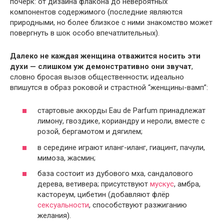
почерк: от дизайна флакона до невероятных
компонентов содержимого (последние являются
природными, но более близкое с ними знакомство может
повергнуть в шок особо впечатлительных).
Далеко не каждая женщина отважится носить эти
духи — слишком уж демонстративно они звучат
,
словно бросая вызов общественности; идеально
впишутся в образ роковой и страстной “женщины-вамп”:
стартовые аккорды Eau de Parfum принадлежат
лимону, гвоздике, кориандру и нероли, вместе с
розой, бергамотом и дягилем;
в середине играют иланг-иланг, гиацинт, пачули,
мимоза, жасмин;
база состоит из дубового мха, сандалового
дерева, ветивера; присутствуют
мускус
, амбра,
кастореум, цибетин (добавляют флёр
сексуальности
, способствуют разжиганию
желания).