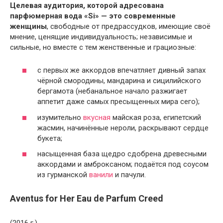
Целевая аудитория, которой адресована
парфюмерная вода «Si» — это современные
женщины
, свободные от предрассудков, имеющие своё
мнение, ценящие индивидуальность; независимые и
сильные, но вместе с тем женственные и грациозные:
с первых же аккордов впечатляет дивный запах
чёрной смородины, мандарина и сицилийского
бергамота (небанальное начало разжигает
аппетит даже самых пресыщенных мира сего);
изумительно
вкусная
майская роза, египетский
жасмин, начинённые нероли, раскрывают сердце
букета;
насыщенная база щедро сдобрена древесными
аккордами и амброксаном; подаётся под соусом
из гурманской
ванили
и пачули.
Aventus for Her Eau de Parfum Creed