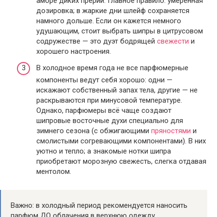
амбре диких прерий. Главное правило: умеренная
дозировка; в жаркие дни шлейф сохраняется
намного дольше. Если он кажется немного
удушающим, стоит выбрать шипры в цитрусовом
содружестве — это дуэт бодрящей
свежести
и
хорошего настроения.
В холодное время года не все парфюмерные
компоненты ведут себя хорошо: одни —
искажают собственный запах тела, другие — не
раскрываются при минусовой температуре.
Однако, парфюмеры всё чаще создают
шипровые восточные духи специально для
зимнего сезона (с обжигающими
пряностями
и
смолистыми согревающими компонентами). В них
уютно и тепло; а знакомые нотки шипра
приобретают морозную свежесть, слегка отдавая
ментолом.
Важно: в холодный период рекомендуется наносить
парфюм ДО облачения в верхнюю одежду.