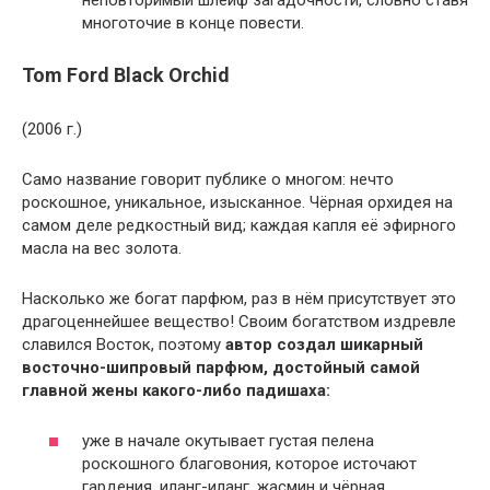
многоточие в конце повести.
Tom Ford Black Orchid
(2006 г.)
Само название говорит публике о многом: нечто
роскошное, уникальное, изысканное. Чёрная орхидея на
самом деле редкостный вид; каждая капля её эфирного
масла на вес золота.
Насколько же богат парфюм, раз в нём присутствует это
драгоценнейшее вещество! Своим богатством издревле
славился Восток, поэтому
автор создал шикарный
восточно-шипровый парфюм, достойный самой
главной жены какого-либо падишаха:
уже в начале окутывает густая пелена
роскошного благовония, которое источают
гардения, иланг-иланг, жасмин и чёрная