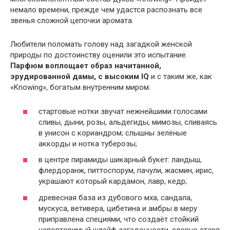
немало времени, прежде чем удастся распознать все
звенья сложной цепочки аромата.
Любители поломать голову над загадкой женской
природы по достоинству оценили это испытание.
Парфюм воплощает образ начитанной,
эрудированной дамы, с высоким IQ
и с таким же, как
«Knowing», богатым внутренним миром:
стартовые нотки звучат нежнейшими голосами
сливы, дыни, розы, альдегиды, мимозы, сливаясь
в унисон с кориандром; слышны зелёные
аккорды и нотка туберозы;
в центре пирамиды шикарный букет: ландыш,
флердоранж, питтоспорум, пачули, жасмин, ирис,
украшают который кардамон, лавр, кедр;
древесная база из дубового мха, сандала,
мускуса, ветивера, цибетина и амбры в меру
приправлена специями, что создаёт стойкий
неповторимый шлейф загадочности, словно ставя