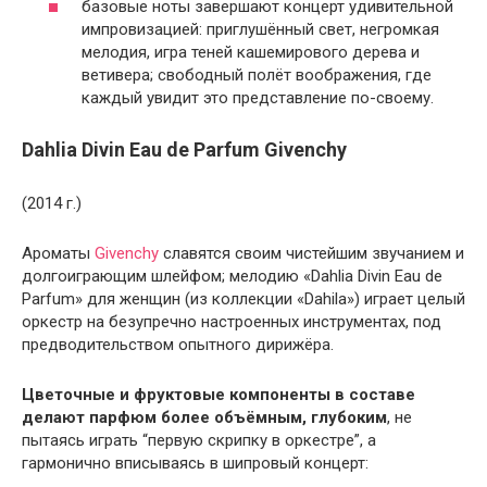
базовые ноты завершают концерт удивительной
импровизацией: приглушённый свет, негромкая
мелодия, игра теней кашемирового дерева и
ветивера; свободный полёт воображения, где
каждый увидит это представление по-своему.
Dahlia Divin Eau de Parfum Givenchy
(2014 г.)
Ароматы
Givenchy
славятся своим чистейшим звучанием и
долгоиграющим шлейфом; мелодию «Dahlia Divin Eau de
Parfum» для женщин (из коллекции «Dahila») играет целый
оркестр на безупречно настроенных инструментах, под
предводительством опытного дирижёра.
Цветочные и фруктовые компоненты в составе
делают парфюм более объёмным, глубоким
, не
пытаясь играть “первую скрипку в оркестре”, а
гармонично вписываясь в шипровый концерт: