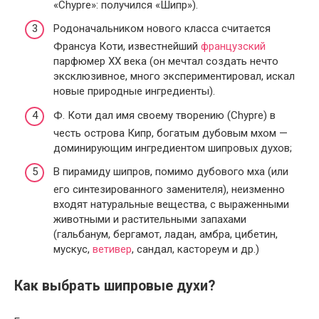
«Chypre»: получился «Шипр»).
Родоначальником нового класса считается
Франсуа Коти, известнейший
французский
парфюмер XX века (он мечтал создать нечто
эксклюзивное, много экспериментировал, искал
новые природные ингредиенты).
Ф. Коти дал имя своему творению (Chypre) в
честь острова Кипр, богатым дубовым мхом —
доминирующим ингредиентом шипровых духов;
В пирамиду шипров, помимо дубового мха (или
его синтезированного заменителя), неизменно
входят натуральные вещества, с выраженными
животными и растительными запахами
(гальбанум, бергамот, ладан, амбра, цибетин,
мускус,
ветивер
, сандал, кастореум и др.)
Как выбрать шипровые духи?