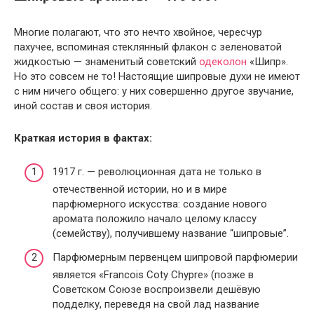
Многие полагают, что это нечто хвойное, чересчур
пахучее, вспоминая стеклянный флакон с зеленоватой
жидкостью — знаменитый советский
одеколон
«Шипр».
Но это совсем не то! Настоящие шипровые духи не имеют
с ним ничего общего: у них совершенно другое звучание,
иной состав и своя история.
Краткая история в фактах:
1917 г. — революционная дата не только в
отечественной истории, но и в мире
парфюмерного искусства: создание нового
аромата положило начало целому классу
(семейству), получившему название “шипровые”.
Парфюмерным первенцем шипровой парфюмерии
является «Francois Coty Chypre» (позже в
Советском Союзе воспроизвели дешёвую
подделку, переведя на свой лад название