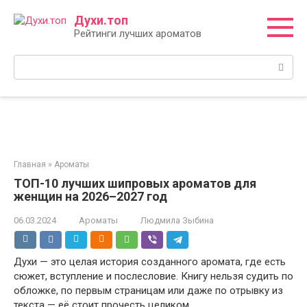
Перейти
Духи.топ
к
Рейтинги лучших ароматов
контенту
Поиск:
Главная
»
Ароматы
ТОП-10 лучших шипровых ароматов для
женщин на 2026–2027 год
06.03.2024
Ароматы
Людмила Зыбина
Духи — это целая история созданного аромата, где есть
сюжет, вступление и послесловие. Книгу нельзя судить по
обложке, по первым страницам или даже по отрывку из
текста — её стоит прочесть целиком.