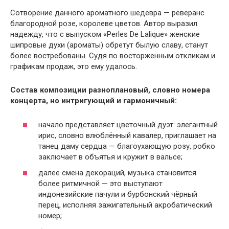
Сотворение данного ароматного шедевра — реверанс
благородной розе, королеве цветов. Автор выразил
надежду, что с выпуском «Perles De Lalique» женские
шипровые духи (ароматы) обретут былую славу, станут
более востребованы. Судя по восторженным откликам и
графикам продаж, это ему удалось.
Состав композиции разноплановый, словно номера
концерта, но интригующий и гармоничный:
начало представляет цветочный дуэт: элегантный
ирис, словно влюблённый кавалер, приглашает на
танец даму сердца — благоухающую розу, робко
заключает в объятья и кружит в вальсе;
далее смена декораций, музыка становится
более ритмичной — это выступают
индонезийские пачули и бурбонский чёрный
перец, исполняя зажигательный акробатический
номер;