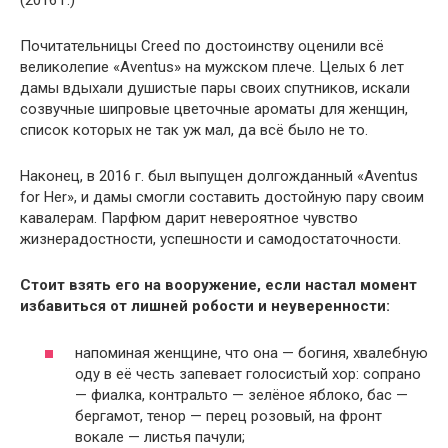
(2016 г.)
Почитательницы Creed по достоинству оценили всё
великолепие «Aventus» на мужском плече. Целых 6 лет
дамы вдыхали душистые пары своих спутников, искали
созвучные шипровые цветочные ароматы для женщин,
список которых не так уж мал, да всё было не то.
Наконец, в 2016 г. был выпущен долгожданный «Aventus
for Her», и дамы смогли составить достойную пару своим
кавалерам. Парфюм дарит невероятное чувство
жизнерадостности, успешности и самодостаточности.
Стоит взять его на вооружение, если настал момент
избавиться от лишней робости и неуверенности:
напоминая женщине, что она — богиня, хвалебную
оду в её честь запевает голосистый хор: сопрано
— фиалка, контральто — зелёное яблоко, бас —
бергамот, тенор — перец розовый, на фронт
вокале — листья пачули;